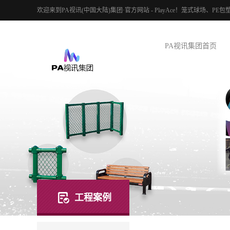
欢迎来到PA视讯(中国大陆)集团·官方网站 - PlayAce！笼式球场
PA视讯集团首页
工程案例