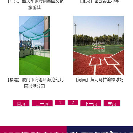
【广东】韶关印象岭南奥园文化
【北京】密云第五小学
旅游城
【福建】厦门市海沧区海沧幼儿
【河南】黄河马拉湾棒球场
园兴港分园
1
2
首页
上一页
下一页
末页