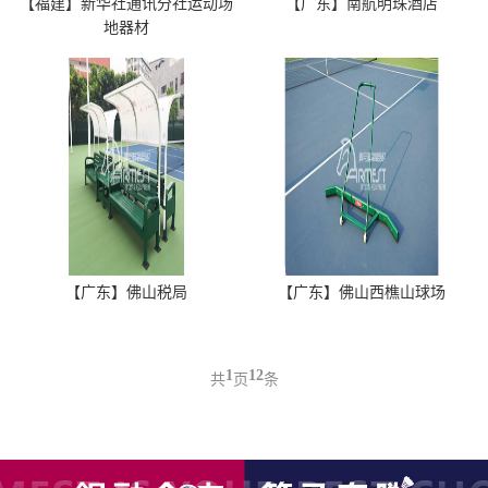
【福建】新华社通讯分社运动场
【广东】南航明珠酒店
地器材
【广东】佛山税局
【广东】佛山西樵山球场
1
12
共
页
条