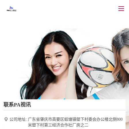
联系PA视讯
公司地址:
广东省肇庆市高要区蛟塘镇塱下村委会办公楼北侧800
米塱下村第三经济合作社厂房之二