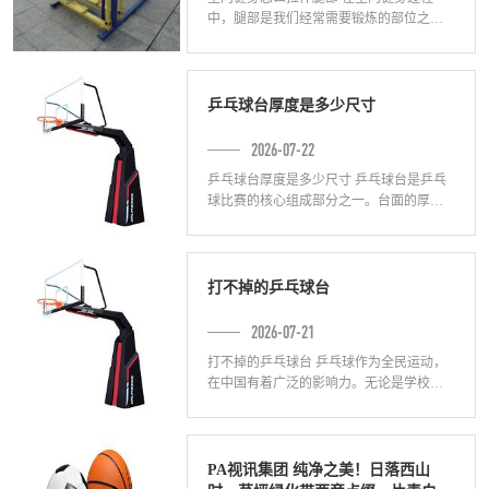
中，腿部是我们经常需要锻炼的部位之
一。而适当的腿部拉伸动作不仅可以有效
减少运动伤害，还可以提高运动效果。本
文将为您介
乒乓球台厚度是多少尺寸
2026-07-22
乒乓球台厚度是多少尺寸 乒乓球台是乒乓
球比赛的核心组成部分之一。台面的厚度
是影响球台质量和比赛效果的重要因素之
一。 国际乒乓球台标准 国际乒乓球联合会
（
打不掉的乒乓球台
2026-07-21
打不掉的乒乓球台 乒乓球作为全民运动，
在中国有着广泛的影响力。无论是学校的
体育课，还是广场上的业余娱乐，乒乓球
台总是人们热衷的活动场所。然而，近年
来，乒
PA视讯集团 纯净之美！日落西山