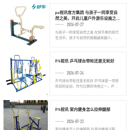
家中购买了足球器材。那么，儿童家中应
该准备
pa视讯官方集团 与孩子一同享受自
然之美，开启儿童户外游乐设施之
2026-07-27
旅！
与孩子一同享受自然之美 在快节奏的现代
生活中，孩子与自然的接触越来越少。然
而，与大自然的亲密接触对于孩子的成长
和身心发展是至关重要的。户外游乐设施
为孩子
PA视讯 乒乓球台带轮还是无轮好
2026-07-24
乒乓球台带轮还是无轮好 乒乓球是一项受
欢迎的运动，作为比赛的场地之一，乒乓
球台的选择对比赛的进行起着至关重要的
作用。在选购乒乓球台时，人们常会犹豫
选择带
PA视讯 室内健身怎么拉伸腿部
2026-07-23
室内健身怎么拉伸腿部 在室内健身过程