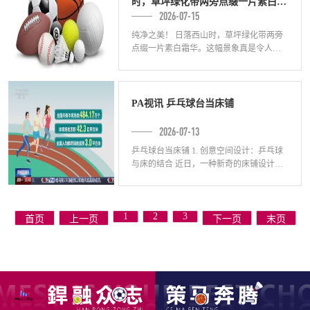
时，草坪绿化带两旁点缀一片素白霜
2026-07-15
华
纯净之美！ 日落西山时，草坪绿化带两旁
点缀一片素白霜华。这幅景象真是令人陶
醉！层层叠叠的积雪覆盖在青翠欲滴的草
坪上，形成了一道美丽的画面。从远处看
去，宛
PA视讯 乒乓球台当床铺
2026-07-13
乒乓球台当床铺 1. 创意空间设计：乒乓球
与床的结合 近日，一种新奇的床铺设计引
起了广大网友的关注，这种创意空间设计
将乒乓球与床合而为一，为使用者带来全
1
2
3
首页
上一页
下一页
末页