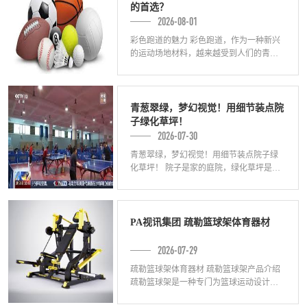
的首选？
2026-08-01
彩色跑道的魅力 彩色跑道，作为一种新兴
的运动场地材料，越来越受到人们的青
睐。相较于传统的塑胶跑道，它有着更加
丰富多样的颜色选择。那么，为何塑胶跑
道成为彩
青葱翠绿，梦幻视觉！用细节装点院
子绿化草坪！
2026-07-30
青葱翠绿，梦幻视觉！用细节装点院子绿
化草坪！ 院子是家的庭院，绿化草坪是院
子的一道亮丽风景线。无论从美观、环保
还是舒适度角度来看，一个精心打造的绿
化草坪
PA视讯集团 疏勒篮球架体育器材
2026-07-29
疏勒篮球架体育器材 疏勒篮球架产品介绍
疏勒篮球架是一种专门为篮球运动设计的
体育器材，具有稳定性高、耐用性强的特