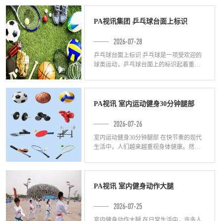
点。采用优质钢材制造，经过精密焊接和
防腐
PA视讯集团 乒乓球台面上标识
2026-07-28
乒乓球台面上标识 乒乓球是一项受欢迎的
球类运动，乒乓球台面上的标识起着重要
的作用。下面将介绍乒乓球台面上标识的
种类和作用。 1. 球桌标线 乒乓球台面上
PA视讯 室内运动健身30分钟腿部
2026-07-26
室内运动健身30分钟腿部 在快节奏的现代
生活中，人们越来越重视身体健康。然
而，由于工作繁忙和时间不足的原因，很
多人无法去健身房或者参加户外运动。因
此，室
PA视讯 室内健身动作大腿
2026-07-25
室内健身动作大腿 在日常生活中，许多人