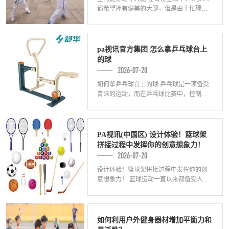
都希望拥有健美的大腿，但是由于忙碌的
工作和生活压力，很少有时间去健身房进
行锻炼。幸运的是，有许多室内健身动作
可以帮
pa视讯官方集团 怎么拿乒乓球台上
的球
2026-07-20
如何拿乒乓球台上的球 乒乓球是一项备受
青睐的运动，而在乒乓球比赛中，控制球
的能力至关重要。在台球碰撞后，有时候
球会飞到不易拿取的位置，因此掌握正确
的拿球
PA视讯(中国区) 设计体验！篮球架
拼接过程中发挥你的创意想象力！
2026-07-20
设计体验！篮球架拼接过程中发挥你的创
意想象力！ 篮球运动一直以来都备受人们
喜爱，而一个稳定的篮球架是进行篮球训
练和比赛所必需的设备之一。当我们选择
篮球架
如何利用户外健身器材增加平衡力和