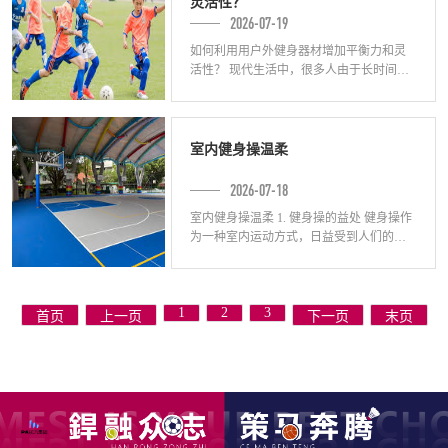
灵活性？
2026-07-19
如何利用用户外健身器材增加平衡力和灵
活性？ 现代生活中，很多人由于长时间久
坐不动，导致平衡力和灵活性下降，为了
改善这个问题，可以通过使用合适的用户
外健身
室内健身操温柔
2026-07-18
室内健身操温柔 1. 健身操的益处 健身操作
为一种室内运动方式，日益受到人们的喜
爱。与其他高强度的运动相比，室内健身
操更注重于身体的柔韧性和协调性。通过
1
2
3
首页
上一页
下一页
末页