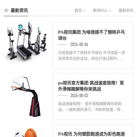
最新资讯
>
>
首页
新闻中心
最新资讯
PA视讯集团 为啥我接不了侧转乒乓
球台
2026-08-06
为啥我接不了侧转乒乓球台 乒乓球是一项
非常受欢迎的运动，但在打球过程中，很
多人会发现自己无法接住对方的侧转乒乓
球台，这是为什么呢？下面我们将从技
巧、反应
pa视讯官方集团 挑战速度极限！室
外滑梯踏脚等你来挑战
2026-08-03
挑战速度极限！ 室外滑梯踏脚等你来挑
战，一趟刺激的滑行，冲刺到极速，释放
心中的狂野！无论你是大人还是小孩，都
能在这个游乐场找到属于自己的刺激与快
乐。 迎
PA视讯 为何塑胶跑道成为彩色跑道