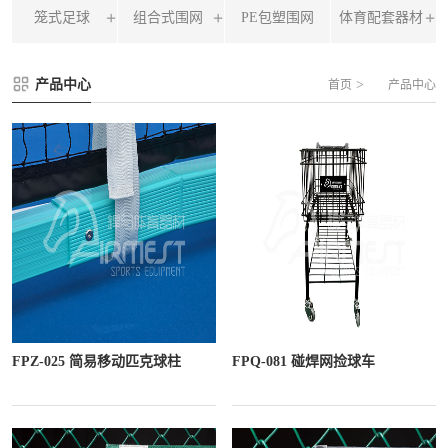
笼式足球
组合式围网
PE包塑围网
体育配套器材
FLZ-A 双夹丝笼式足球
圆管组合式围网
产品中心
>
首页
产品中心
FLZ-B 夹芯板笼式足球
方管组合式围网
FLZ-C 半格栅笼式足球
片装组合式围网
FLZ-D PE包塑笼式足球
FPZ-025 简易移动匹克球柱
FPQ-081 碰焊网捡球车