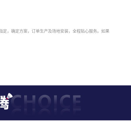
指定，确定方案，订单生产及场地安装，全程贴心服务。如果