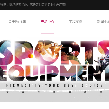
、PE包塑围网、球场配套设施、高级定制等的专业生产厂家！
关于PA视讯
产品中心
工程案例
新闻中