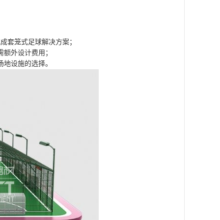
式成套笼式足球解决方案；
需额外设计费用；
场地设施的选择。