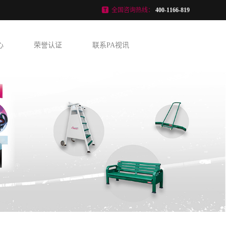
全国咨询热线：
400-1166-819
心
荣誉认证
联系PA视讯