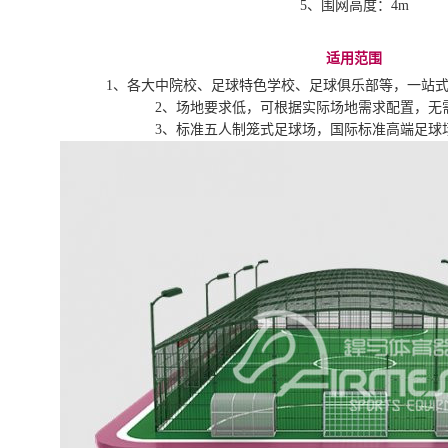
5、围网高度：4m
适用范围
1、各大中院校、足球特色学校、足球俱乐部等，一站
2、场地要求低，可根据实际场地需求配置，无
3、标准五人制笼式足球场，国际标准高端足球