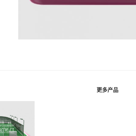
更多产品
双夹丝笼式足球