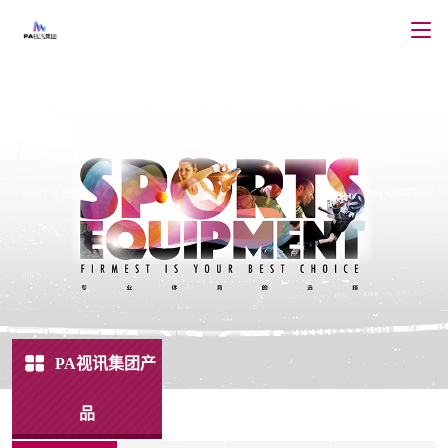
PA视讯集团产
品