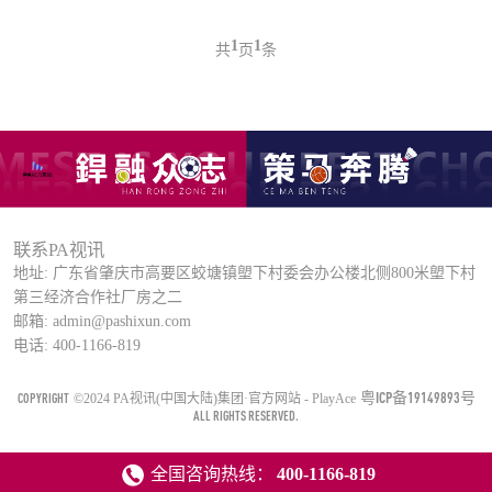
1
1
共
页
条
联系PA视讯
地址: 广东省肇庆市高要区蛟塘镇塱下村委会办公楼北侧800米塱下村
第三经济合作社厂房之二
邮箱: admin@pashixun.com
电话: 400-1166-819
粤ICP备19149893号
COPYRIGHT
©2024 PA视讯(中国大陆)集团·官方网站 - PlayAce
ALL RIGHTS RESERVED.
全国咨询热线：
400-1166-819