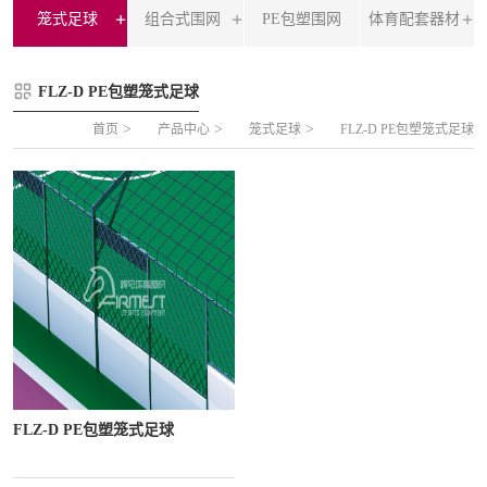
笼式足球
组合式围网
PE包塑围网
体育配套器材
FLZ-A 双夹丝笼式足球
圆管组合式围网
FLZ-D PE包塑笼式足球
FLZ-B 夹芯板笼式足球
方管组合式围网
>
>
>
首页
产品中心
笼式足球
FLZ-D PE包塑笼式足球
FLZ-C 半格栅笼式足球
片装组合式围网
FLZ-D PE包塑笼式足球
FLZ-D PE包塑笼式足球