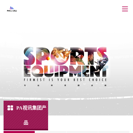
PA视讯集团产
品