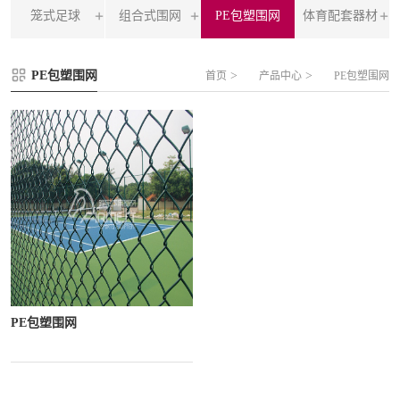
笼式足球
组合式围网
PE包塑围网
体育配套器材
FLZ-A 双夹丝笼式足球
圆管组合式围网
PE包塑围网
>
>
首页
产品中心
PE包塑围网
FLZ-B 夹芯板笼式足球
方管组合式围网
FLZ-C 半格栅笼式足球
片装组合式围网
FLZ-D PE包塑笼式足球
PE包塑围网