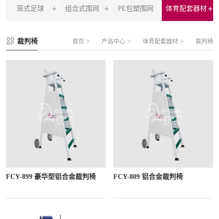
笼式足球
组合式围网
PE包塑围网
体育配套器材
FLZ-A 双夹丝笼式足球
圆管组合式围网
裁判椅
>
>
>
首页
产品中心
体育配套器材
裁判椅
FLZ-B 夹芯板笼式足球
方管组合式围网
FLZ-C 半格栅笼式足球
片装组合式围网
FLZ-D PE包塑笼式足球
FCY-899 豪华型铝合金裁判椅
FCY-809 铝合金裁判椅