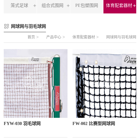
笼式足球
组合式围网
PE包塑围网
体育配套器材
FLZ-A 双夹丝笼式足球
圆管组合式围网
网球网与羽毛球网
FLZ-B 夹芯板笼式足球
方管组合式围网
>
>
>
首页
产品中心
体育配套器材
网球网与羽毛球网
FLZ-C 半格栅笼式足球
片装组合式围网
FLZ-D PE包塑笼式足球
FYW-030 羽毛球网
FW-002 比赛型网球网