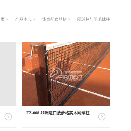
首页
>
产品中心
>
体育配套器材
>
网球柱与羽毛球柱
FZ-008 非洲进口菠萝格实木网球柱