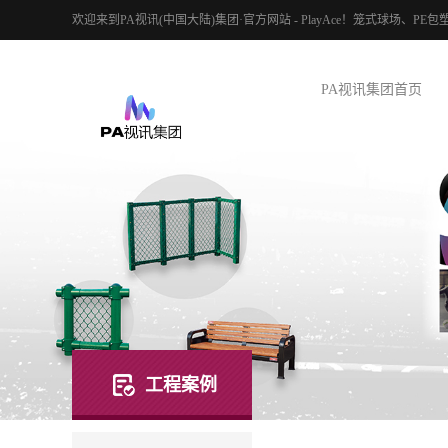
欢迎来到PA视讯(中国大陆)集团·官方网站 - PlayAce！笼式球场
PA视讯集团首页
工程案例