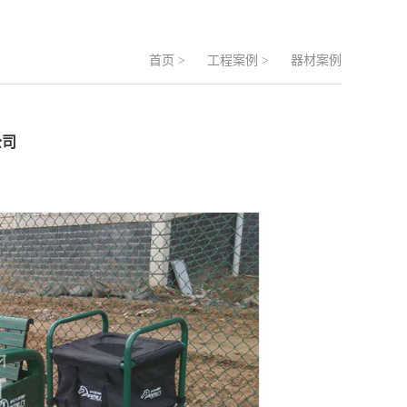
首页
>
工程案例
>
器材案例
公司