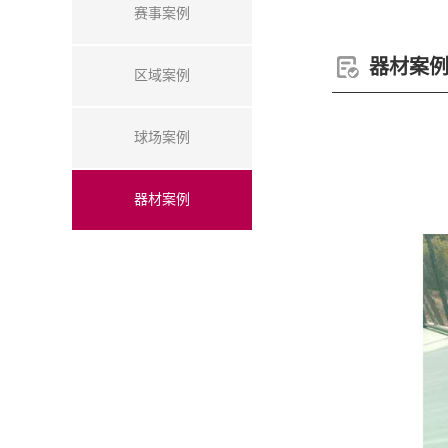
赛事案例
器材案
区域案例
球场案例
器材案例