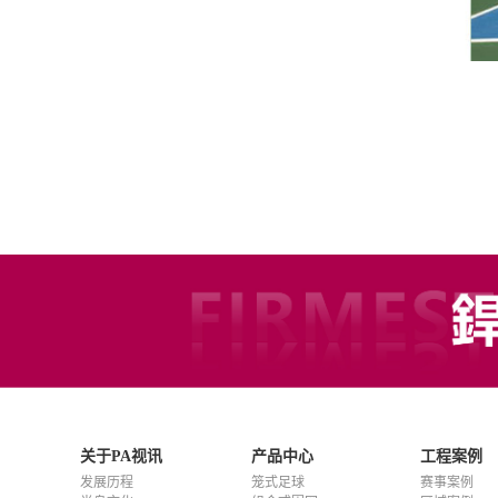
关于PA视讯
产品中心
工程案例
发展历程
笼式足球
赛事案例