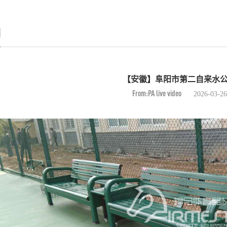
例
【安徽】阜阳市第二自来水
From:PA live video
2026-03-26