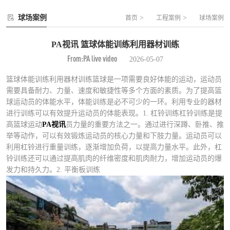
球场案例
>
>
首页
工程案例
球场案例
PA视讯 篮球体能训练利用器材训练
From:PA live video
2026-05-07
篮球体能训练利用器材训练篮球是一项需要良好体能的运动，运动员
需要具备耐力、力量、速度和敏捷性等多个方面的素质。为了提高篮
球运动员的体能水平，体能训练是必不可少的一环。利用专业的器材
进行训练可以有效提升运动员的体能表现。1. 杠铃训练杠铃训练是提
高篮球运动
PA视讯
员力量的重要方法之一。通过进行深蹲、卧推、推
举等动作，可以有效锻炼运动员的核心力量和下肢力量。运动员可以
利用杠铃进行重量训练，逐渐增加负荷，以提高力量水平。此外，杠
铃训练还可以通过提高肌肉的纤维密度和肌肉耐力，增加运动员的爆
发力和持久力。2. 平衡板训练