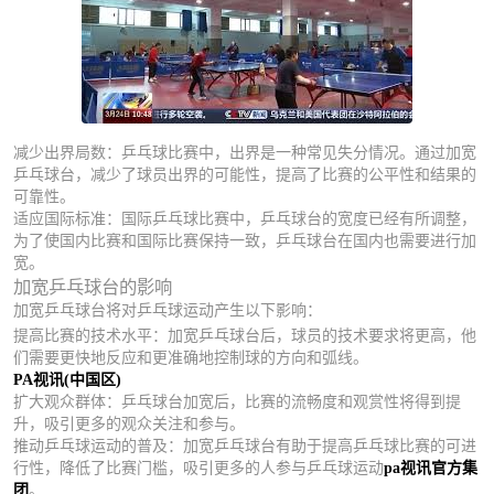
减少出界局数：乒乓球比赛中，出界是一种常见失分情况。通过加宽
乒乓球台，减少了球员出界的可能性，提高了比赛的公平性和结果的
可靠性。
适应国际标准：国际乒乓球比赛中，乒乓球台的宽度已经有所调整，
为了使国内比赛和国际比赛保持一致，乒乓球台在国内也需要进行加
宽。
加宽乒乓球台的影响
加宽乒乓球台将对乒乓球运动产生以下影响：
提高比赛的技术水平：加宽乒乓球台后，球员的技术要求将更高，他
们需要更快地反应和更准确地控制球的方向和弧线。
PA视讯(中国区)
扩大观众群体：乒乓球台加宽后，比赛的流畅度和观赏性将得到提
升，吸引更多的观众关注和参与。
推动乒乓球运动的普及：加宽乒乓球台有助于提高乒乓球比赛的可进
行性，降低了比赛门槛，吸引更多的人参与乒乓球运动
pa视讯官方集
团
。