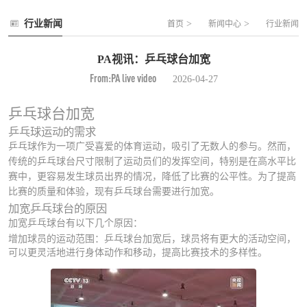
行业新闻
>
>
首页
新闻中心
行业新闻
PA视讯：乒乓球台加宽
From:PA live video
2026-04-27
乒乓球台加宽
乒乓球运动的需求
乒乓球作为一项广受喜爱的体育运动，吸引了无数人的参与。然而，
传统的乒乓球台尺寸限制了运动员们的发挥空间，特别是在高水平比
赛中，更容易发生球员出界的情况，降低了比赛的公平性。为了提高
比赛的质量和体验，现有乒乓球台需要进行加宽。
加宽乒乓球台的原因
加宽乒乓球台有以下几个原因：
增加球员的运动范围：乒乓球台加宽后，球员将有更大的活动空间，
可以更灵活地进行身体动作和移动，提高比赛技术的多样性。