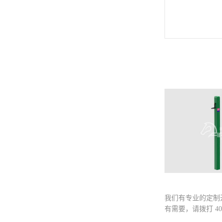
FZ-006 铝
我们有专业的定制
有需要，请拨打
40