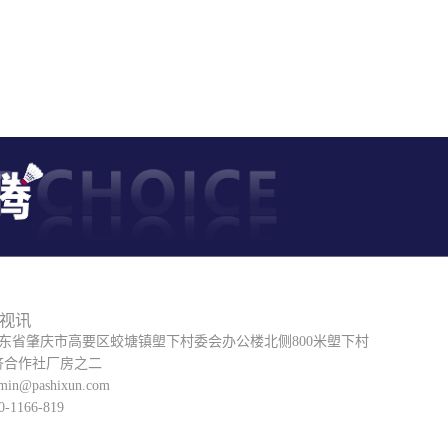
A视讯
广东省肇庆市高要区蛟塘镇塱下村委会办公楼北侧800米塱下村
济合作社厂房之二
in@pashixun.com
-1166-819