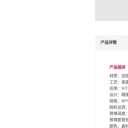
产品详情
产品描述
材质：加
工艺：表
应用：WT
设计：精
规格：80
网柱总高：
预埋深度：
预埋套管规格
颜色：森