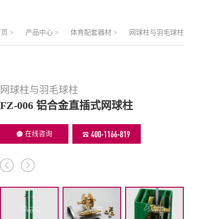
首页
>
产品中心
>
体育配套器材
>
网球柱与羽毛球柱
网球柱与羽毛球柱
FZ-006 铝合金直插式网球柱
400-1166-819
在线咨询