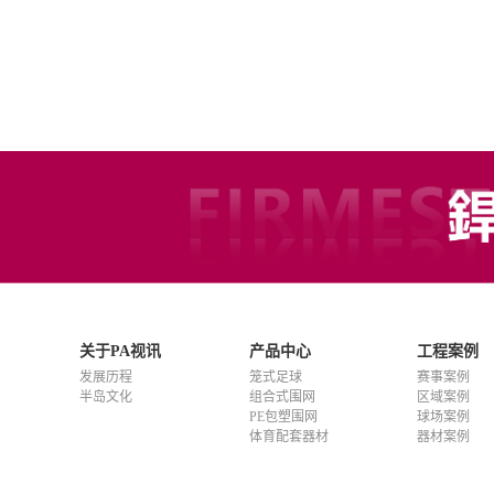
关于PA视讯
产品中心
工程案例
发展历程
笼式足球
赛事案例
半岛文化
组合式围网
区域案例
PE包塑围网
球场案例
体育配套器材
器材案例